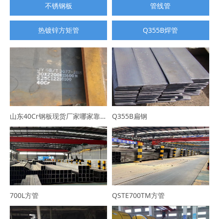
不锈钢板
管线管
热镀锌方矩管
Q355B焊管
山东40Cr钢板现货厂家哪家靠谱？选山东普利通钢材，规格全可定制
Q355B扁钢
700L方管
QSTE700TM方管