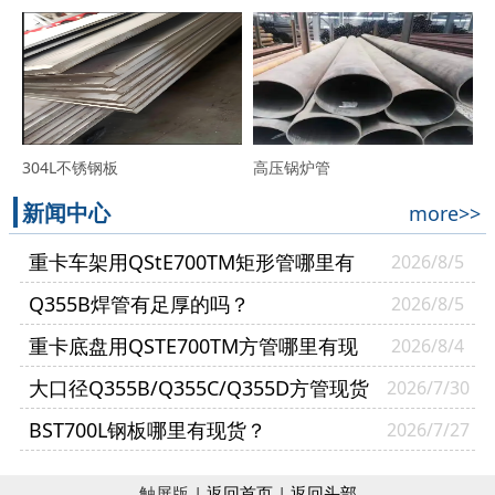
304L不锈钢板
高压锅炉管
新闻中心
more>>
重卡车架用QStE700TM矩形管哪里有
2026/8/5
现货？
Q355B焊管有足厚的吗？
2026/8/5
重卡底盘用QSTE700TM方管哪里有现
2026/8/4
货？
大口径Q355B/Q355C/Q355D方管现货
2026/7/30
多少钱一吨？
BST700L钢板哪里有现货？
2026/7/27
触屏版 |
返回首页
|
返回头部