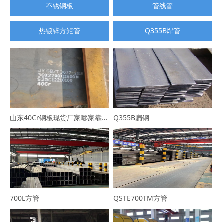
不锈钢板
管线管
热镀锌方矩管
Q355B焊管
山东40Cr钢板现货厂家哪家靠谱？选山东普利通钢材，规格全可定制
Q355B扁钢
700L方管
QSTE700TM方管