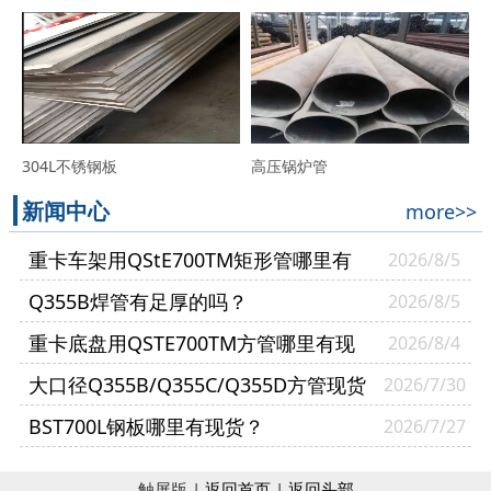
304L不锈钢板
高压锅炉管
新闻中心
more>>
重卡车架用QStE700TM矩形管哪里有
2026/8/5
现货？
Q355B焊管有足厚的吗？
2026/8/5
重卡底盘用QSTE700TM方管哪里有现
2026/8/4
货？
大口径Q355B/Q355C/Q355D方管现货
2026/7/30
多少钱一吨？
BST700L钢板哪里有现货？
2026/7/27
触屏版 |
返回首页
|
返回头部