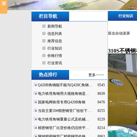
栏目导航
行业知识
新闻导航
双击自动滚屏
信息列表
推荐信息
行业知识
310S不
价格行情
行业资讯
热点排行
更多>>>>
Q420B角钢能不能与Q420C角钢…
9545
电力铁塔角钢用大规格角钢是…
8639
国家电网铁塔专用Q420B角钢
8476
当前主要20#精密钢管厂纷纷下…
8255
电力铁塔角钢重量公式及机械…
8229
精密钢管厂出货价格仍旧持平…
8214
聊城精密钢管厂精密钢管价格…
8063