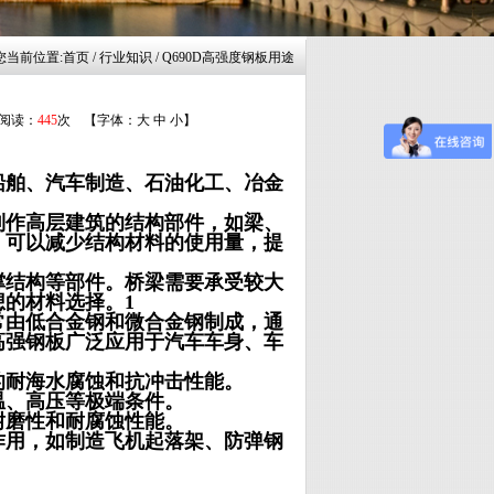
您当前位置:
首页
/ 行业知识 / Q690D高强度钢板用途
 阅读：
445
次 【字体：
大
中
小
】
船舶、汽车制造、石油化工、冶金
制作高层建筑的结构部件，如梁、
，可以减少结构材料的使用量，提
撑结构等部件。桥梁需要承受较大
的材料选择。1
常由低合金钢和微合金钢制成，通
高强钢板广泛应用于汽车车身、车
的耐海水腐蚀和抗冲击性能。
温、高压等极端条件。
耐磨性和耐腐蚀性能。
作用，如制造飞机起落架、防弹钢