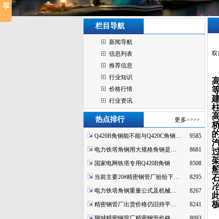
栏目导航
新闻导航
双
信息列表
推荐信息
行业知识
价格行情
行业资讯
热点排行
更多>>>>
Q420B角钢能不能与Q420C角钢…
9585
电力铁塔角钢用大规格角钢是…
8681
国家电网铁塔专用Q420B角钢
8508
当前主要20#精密钢管厂纷纷下…
8295
电力铁塔角钢重量公式及机械…
8267
精密钢管厂出货价格仍旧持平…
8241
聊城精密钢管厂精密钢管价格…
8093