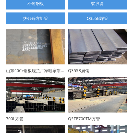
不锈钢板
管线管
热镀锌方矩管
Q355B焊管
山东40Cr钢板现货厂家哪家靠谱？选山东普利通钢材，规格全可定制
Q355B扁钢
700L方管
QSTE700TM方管