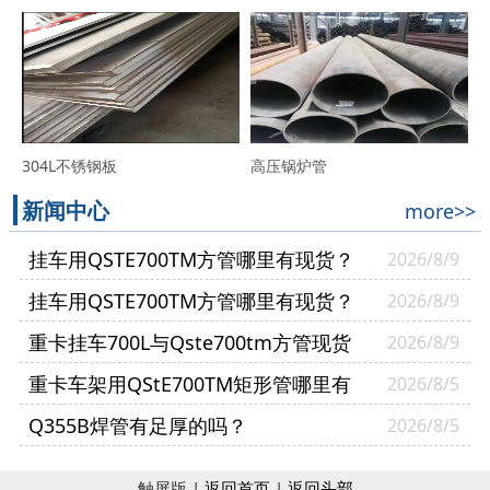
304L不锈钢板
高压锅炉管
新闻中心
more>>
挂车用QSTE700TM方管哪里有现货？
2026/8/9
挂车用QSTE700TM方管哪里有现货？
2026/8/9
山东普利通钢材供货案例
重卡挂车700L与Qste700tm方管现货
2026/8/9
哪里有？
重卡车架用QStE700TM矩形管哪里有
2026/8/5
现货？
Q355B焊管有足厚的吗？
2026/8/5
触屏版 |
返回首页
|
返回头部