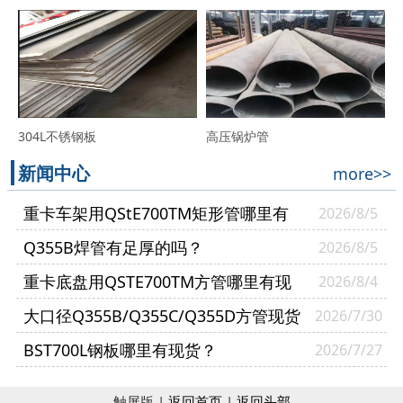
304L不锈钢板
高压锅炉管
新闻中心
more>>
重卡车架用QStE700TM矩形管哪里有
2026/8/5
现货？
Q355B焊管有足厚的吗？
2026/8/5
重卡底盘用QSTE700TM方管哪里有现
2026/8/4
货？
大口径Q355B/Q355C/Q355D方管现货
2026/7/30
多少钱一吨？
BST700L钢板哪里有现货？
2026/7/27
触屏版 |
返回首页
|
返回头部