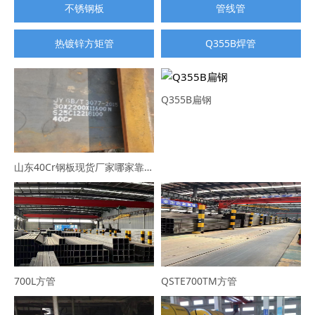
不锈钢板
管线管
热镀锌方矩管
Q355B焊管
Q355B扁钢
山东40Cr钢板现货厂家哪家靠谱？选山东普利通钢材，规格全可定制
700L方管
QSTE700TM方管