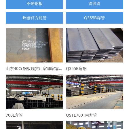
不锈钢板
管线管
热镀锌方矩管
Q355B焊管
山东40Cr钢板现货厂家哪家靠谱？选山东普利通钢材，规格全可定制
Q355B扁钢
700L方管
QSTE700TM方管