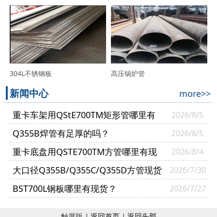
304L不锈钢板
高压锅炉管
新闻中心
more>>
重卡车架用QStE700TM矩形管哪里有
2026/8/5
现货？
Q355B焊管有足厚的吗？
2026/8/5
重卡底盘用QSTE700TM方管哪里有现
2026/8/4
货？
大口径Q355B/Q355C/Q355D方管现货
2026/7/30
多少钱一吨？
BST700L钢板哪里有现货？
2026/7/27
触屏版 |
返回首页
|
返回头部