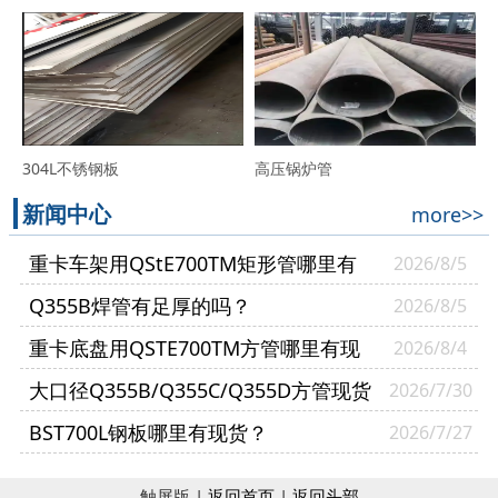
304L不锈钢板
高压锅炉管
新闻中心
more>>
重卡车架用QStE700TM矩形管哪里有
2026/8/5
现货？
Q355B焊管有足厚的吗？
2026/8/5
重卡底盘用QSTE700TM方管哪里有现
2026/8/4
货？
大口径Q355B/Q355C/Q355D方管现货
2026/7/30
多少钱一吨？
BST700L钢板哪里有现货？
2026/7/27
触屏版 |
返回首页
|
返回头部