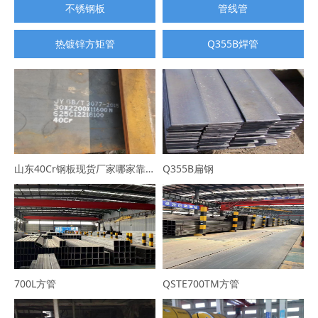
不锈钢板
管线管
热镀锌方矩管
Q355B焊管
山东40Cr钢板现货厂家哪家靠谱？选山东普利通钢材，规格全可定制
Q355B扁钢
700L方管
QSTE700TM方管